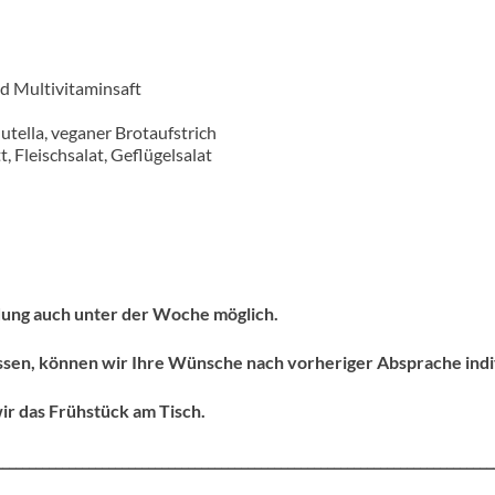
nd Multivitaminsaft
utella, veganer Brotaufstrich
, Fleischsalat, Geflügelsalat
dung auch unter der Woche möglich.
ssen, können wir Ihre Wünsche nach vorheriger Absprache indiv
ir das Frühstück am Tisch.
___________________________________________________________________________